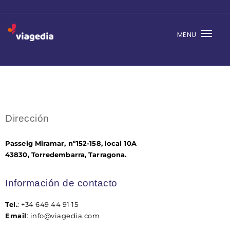
CONTACTO
MENU
Togg
navi
Dirección
Passeig Miramar, nº152-158, local 10A
43830, Torredembarra, Tarragona.
Información de contacto
Tel.
: +34 649 44 91 15
Email
: info@viagedia.com