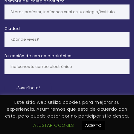
Nombre del colegio/instituto
Ciudad
Dirección de correo electrónico
Este sitio web utiliza cookies para mejorar su
experiencia. Asumiremos que está de acuerdo con
esto, pero puede optar por no participar si lo desea.
2026
Viagedia
| Theme by
Spiracle Themes
AJUSTAR COOKIES
ACEPTO