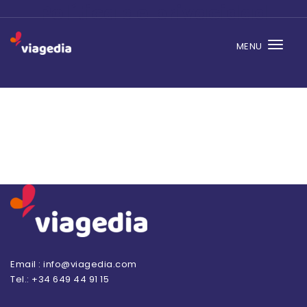
Política de privacidad
Skip to content
MENU
Togg
Viagedia
navi
Email : info@viagedia.com
Tel.: +34 649 44 91 15