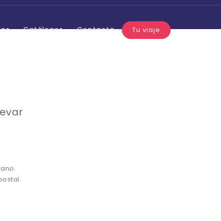
jos
Catálogos
Contacta
Tu viaje
levar
rano.
postal.