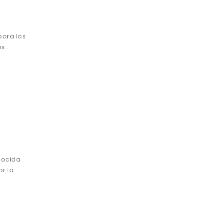
para los
os…
nocida
or la