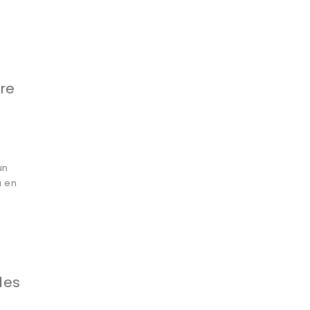
bre
un
a en
des