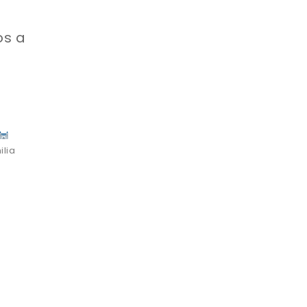
os a
ilia