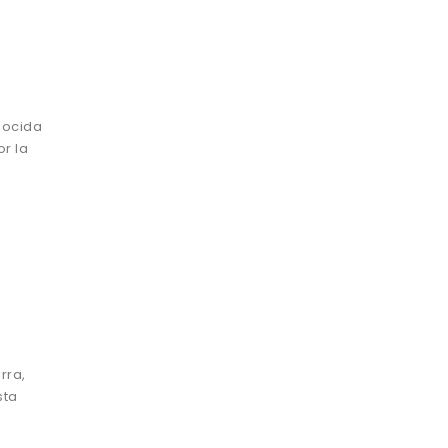
nocida
or la
rra,
sta