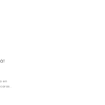
lá!
so en
áscaras…